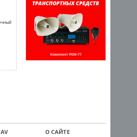
очный
а
 AV
О САЙТЕ