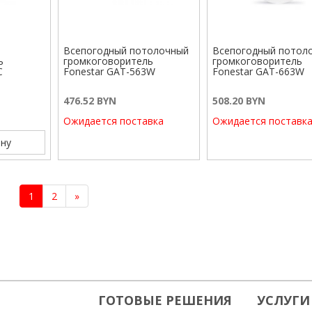
Всепогодный потолочный
Всепогодный потол
ь
громкоговоритель
громкоговоритель
C
Fonestar GAT-563W
Fonestar GAT-663W
476.52 BYN
508.20 BYN
Ожидается поставка
Ожидается поставк
ну
1
2
»
ГОТОВЫЕ РЕШЕНИЯ
УСЛУГИ