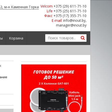
Velcom
+375 (29) 611-71-10
я 2, м-н Каменная Горка
Life
+375 (25) 611-71-10
Факс
+375 (17) 355-71-10
E-mail:
info@inout.by,
manager@inout.by
ты
Корзина
ы
ание