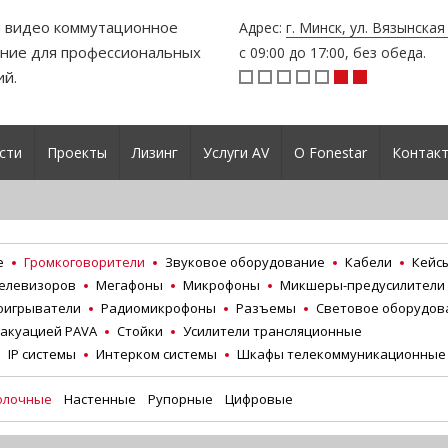
и видео коммутационное
Адрес:
г. Минск, ул. Вязынска
ние для профессиональных
с 09:00 до 17:00, без обеда.
ий.
сти
Проекты
Лизинг
Услуги AV
О Fonestar
Контак
е
Громкоговорители
Звуковое оборудование
Кабели
Кейс
телевизоров
Мегафоны
Микрофоны
Микшеры-предусилители
оигрыватели
Радиомикрофоны
Разъемы
Световое оборудов
вакуацией PAVA
Стойки
Усилители трансляционные
IP системы
Интерком системы
Шкафы телекоммуникационные
олочные
Настенные
Рупорные
Цифровые