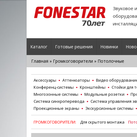
Звуковое 
оборудова
инсталляц
Каталог
Готовые решения
Новинки
Ново
Главная
»
Громкоговорители
» Потолочные
Аксессуары
Аттенюаторы
Видео оборудовани
Конференц-системы
Кронштейны
Стойки для 
Многозонные системы
Модульные розетки
Пр
Система синхроперевода
Система управления э
Проекционные экраны
Экскурсионные системы
ГРОМКОГОВОРИТЕЛИ:
Для скрытого монтажа
Пот