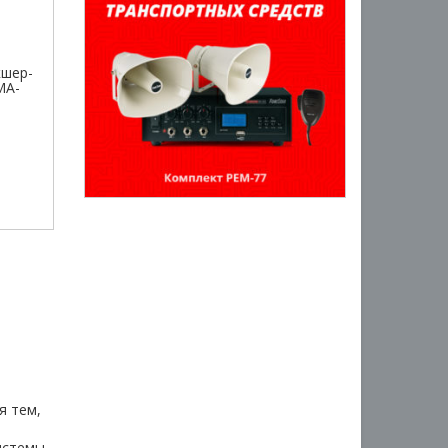
кшер-
MA-
а
я тем,
истемы