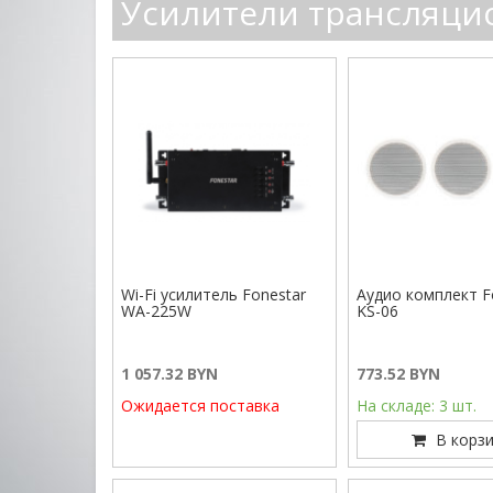
Усилители трансляц
Wi-Fi усилитель Fonestar
Аудио комплект F
WA-225W
KS-06
1 057.32 BYN
773.52 BYN
Ожидается поставка
На складе: 3 шт.
В корзи