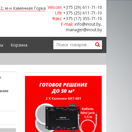
Velcom
+375 (29) 611-71-10
я 2, м-н Каменная Горка
Life
+375 (25) 611-71-10
Факс
+375 (17) 355-71-10
E-mail:
info@inout.by,
manager@inout.by
ты
Корзина
ы
ание
е