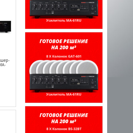
кшер-
MA-
а