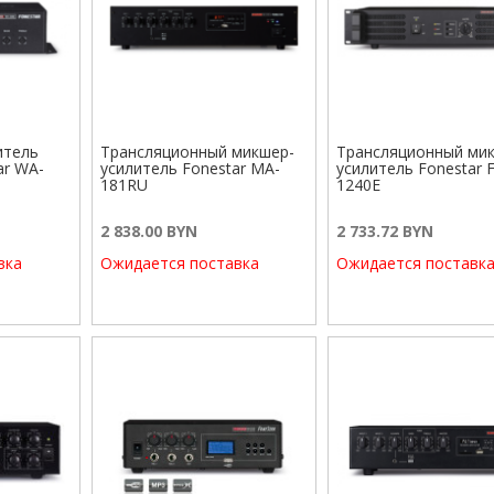
итель
Трансляционный микшер-
Трансляционный ми
ar WA-
усилитель Fonestar MA-
усилитель Fonestar F
181RU
1240E
2 838.00 BYN
2 733.72 BYN
вка
Ожидается поставка
Ожидается поставк