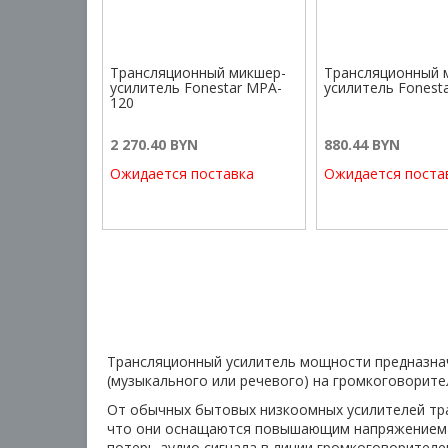
Трансляционный микшер-
Трансляционный 
усилитель Fonestar MPA-
усилитель Fonest
120
2 270.40 BYN
880.44 BYN
Ожидается поставка
Ожидается поста
Трансляционный усилитель мощности предназнач
(музыкального или речевого) на громкоговорител
От обычных бытовых низкоомных усилителей тр
что они оснащаются повышающим напряжением 
потерь аудио сигнала в линии громкоговорителе