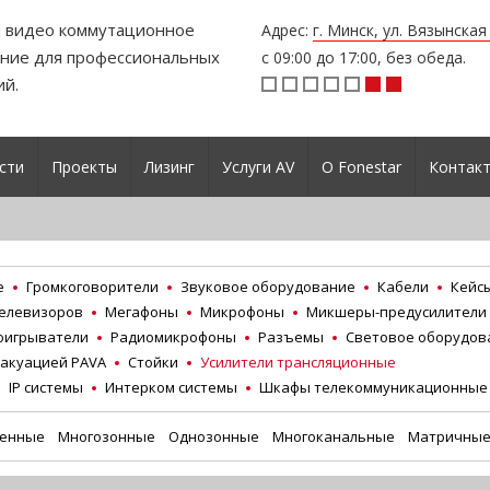
и видео коммутационное
Адрес:
г. Минск, ул. Вязынска
ние для профессиональных
с 09:00 до 17:00, без обеда.
ий.
сти
Проекты
Лизинг
Услуги AV
О Fonestar
Контак
е
Громкоговорители
Звуковое оборудование
Кабели
Кейс
телевизоров
Мегафоны
Микрофоны
Микшеры-предусилители
оигрыватели
Радиомикрофоны
Разъемы
Световое оборудов
вакуацией PAVA
Стойки
Усилители трансляционные
IP системы
Интерком системы
Шкафы телекоммуникационные
тенные
Многозонные
Однозонные
Многоканальные
Матричны