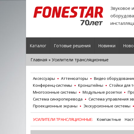
Звуковое 
оборудова
инсталляц
Каталог
Готовые решения
Новинки
Ново
Главная
» Усилители трансляционные
Аксессуары
Аттенюаторы
Видео оборудовани
Конференц-системы
Кронштейны
Стойки для 
Многозонные системы
Модульные розетки
Пр
Система синхроперевода
Система управления э
Проекционные экраны
Экскурсионные системы
УСИЛИТЕЛИ ТРАНСЛЯЦИОННЫЕ:
Компактные
Нас