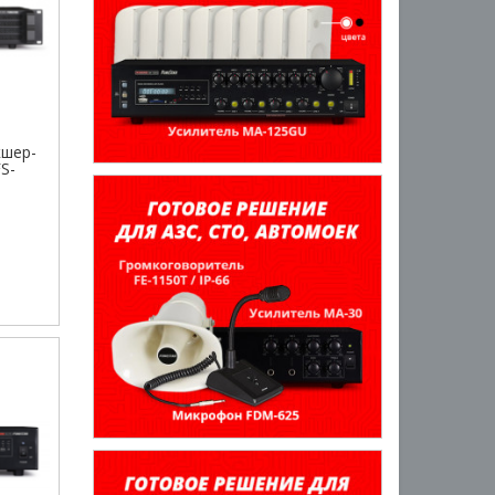
кшер-
S-
а