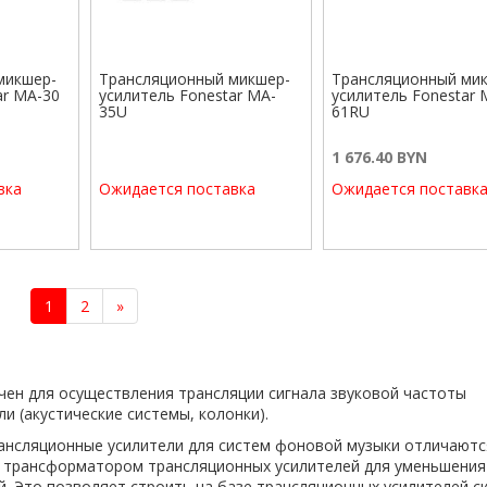
микшер-
Трансляционный микшер-
Трансляционный ми
ar MA-30
усилитель Fonestar MA-
усилитель Fonestar 
35U
61RU
1 676.40 BYN
вка
Ожидается поставка
Ожидается поставк
1
2
»
ен для осуществления трансляции сигнала звуковой частоты
и (акустические системы, колонки).
ансляционные усилители для систем фоновой музыки отличаютс
трансформатором трансляционных усилителей для уменьшения
й. Это позволяет строить на базе трансляционных усилителей с